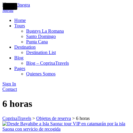
4.9
5
5
5
5
5
4.5
5
5
4.9
(8)
(8)
(4)
(3)
(4)
(5)
(9)
(8)
(8)
Menu
Home
Tours
Buggys La Romana
Santo Domingo
Punta Cana
Destination
Destination List
Blog
Blog – CoprixaTravels
Pages
Quienes Somos
Sign In
Contact
6 horas
CoprixaTravels
>
Objetos de reserva
>
6 horas