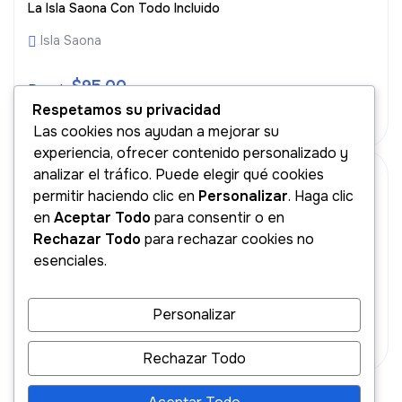
La Isla Saona Con Todo Incluido
Isla Saona
$
95.00
Desde
Respetamos su privacidad
Book Now
Las cookies nos ayudan a mejorar su
experiencia, ofrecer contenido personalizado y
5
(6)
analizar el tráfico. Puede elegir qué cookies
permitir haciendo clic en
Personalizar
. Haga clic
Desde Santo Domingo A Samaná : Parque Los Haitises E
en
Aceptar Todo
para consentir o en
Isla De Cayo Levantado
Rechazar Todo
para rechazar cookies no
esenciales.
Samaná
$
190.00
Desde
Personalizar
Book Now
Rechazar Todo