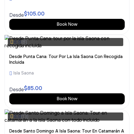
$
105.00
Desde
Book Now
4.9
(8)
Desde Punta Cana: Tour Por La Isla Saona Con Recogida
Incluida
Isla Saona
$
85.00
Desde
Book Now
4.9
(13)
Desde Santo Domingo A Isla Saona: Tour En Catamarán A