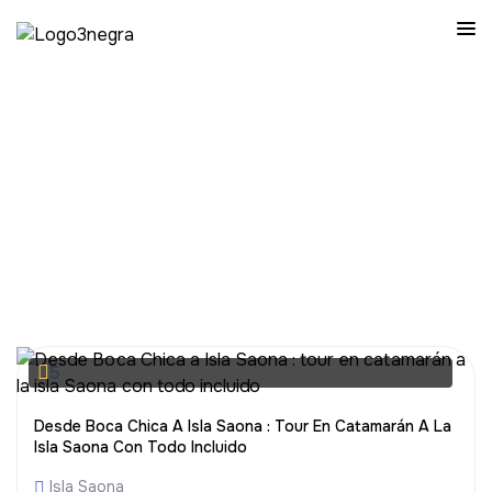
12 Horas
CoprixaTravels
>
Objetos de reserva
>
12 Horas
5
Desde Boca Chica A Isla Saona : Tour En Catamarán A La
Isla Saona Con Todo Incluido
Isla Saona